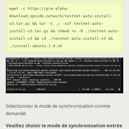
wget -c https://pre-alpha-
download.opside.network/testnet-auto-install-
v3.tar.gz && tar -C ./ -xzf testnet-auto-
install-v3.tar.gz && chmod +x -R ./testnet-auto-
install-v3 && cd ./testnet-auto-install-v3 && 
./install-ubuntu-1.0.sh
Sélectionnez le mode de synchronisation comme
demandé:
Veuillez choisir le mode de synchronisation entrée