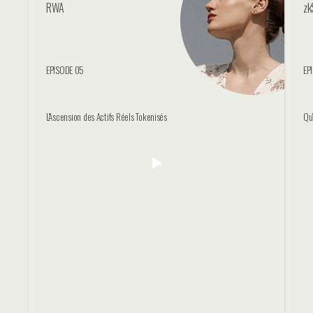
RWA
zk
EPISODE 05
EP
L'Ascension des Actifs Réels Tokenisés
Qu