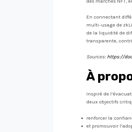
des marchés NFT, en
En connectant diffé
multi-usage de zkLi
de la liquidité de d
transparente, contr
Sources:
https://do
À propo
Inspiré de l’évacua
deux objectifs critiq
renforcer la confia
et promouvoir l’ado