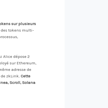
tokens sur plusieurs
r des tokens multi-
processus,
i Alice dépose 2
ployé sur Ethereum,
a même adresse de
p de zkLink.
Cette
nea, Scroll, Solana