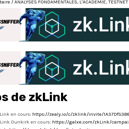
taire
/
ANALYSES FONDAMENTALES
,
L'ACADEMIE
,
TESTNET
s de zkLink
Link en cours:
https://zealy.io/c/zklink/invite/1A37DfS
Link Dunkirk en cours:
https://galxe.com/zkLink/campa