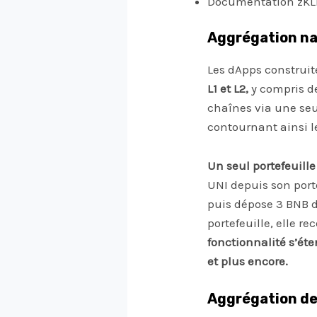
Documentation zKL
Aggrégation nat
Les dApps construit
L1 et L2,
y compris d
chaînes via une seu
contournant ainsi le
Un seul portefeuille
UNI depuis son port
puis dépose 3 BNB d
portefeuille, elle r
fonctionnalité s’ét
et plus encore.
Aggrégation de 