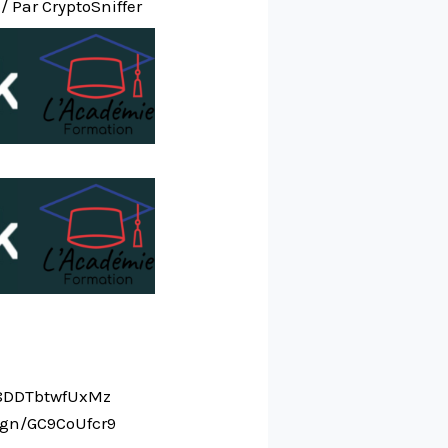
/ Par
CryptoSniffer
3B8DDTbtwfUxMz
ign/GC9CoUfcr9