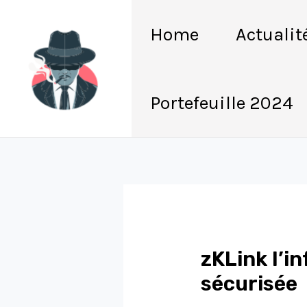
Aller
Navigation
au
de
Home
Actualit
contenu
l’article
Portefeuille 2024
zKLink l’i
sécurisée