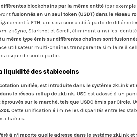
 différentes blockchains par la même entité
(par exemple
eront
fusionnés en un seul token (USDT) dans le réseau ro
également à ETH, qui sera consolidé à partir de différente
 zkSync, Starknet et Scroll, éliminant ainsi les identité
du même type émis sur différentes chaînes sont fusionné
nce utilisateur multi-chaînes transparente similaire à cel
ns risque de contrepartie.
a liquidité des stablecoins
otation unifiée, est introduite dans le système zkLink et 
ans le réseau rollup de zkLink. US
D est adossé à un pani
et éprouvés sur le marché, tels que USDC émis par Circle,
axos.
Cette unification élimine les disparités entre les sta
tes chaînes.
féré à n’importe quelle adresse dans le système zkLink et 