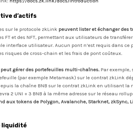
ink:
https://docs.zk.link/docs/Introduction
ive d’actifs
es sur le protocole zkLink
peuvent lister et échanger des 
es FT et des NFT, permettant aux utilisateurs de transfére
le interface utilisateur. Aucun pont n’est requis dans ce 
s risques de cross-chain et les frais de pont coûteux.
 peut gérer des portefeuilles multi-chaînes.
Par exemple, s
efeuille (par exemple Metamask) sur le contrat zkLink dé
epuis la chaîne BNB sur le contrat zkLink en utilisant l
ecevra 2 UNI + 3 BNB à la même adresse sur le réseau rollu
end aux tokens de Polygon, Avalanche, Starknet, zkSync, Li
liquidité