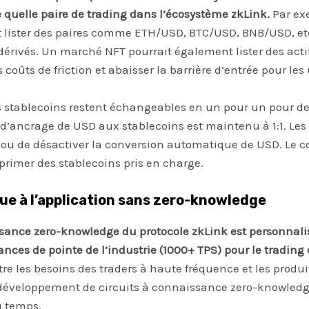
 quelle paire de trading dans l’écosystème zkLink.
Par ex
t lister des paires comme ETH/USD, BTC/USD, BNB/USD, etc
dérivés. Un marché NFT pourrait également lister des acti
 coûts de friction et abaisser la barrière d’entrée pour les 
 stablecoins restent échangeables en un pour un pour de
 d’ancrage de USD aux stablecoins est maintenu à 1:1. Les
r ou de désactiver la conversion automatique de USD. Le co
primer des stablecoins pris en charge.
que à l’application sans zero-knowledge
ssance zero-knowledge du protocole zkLink est personnali
nces de pointe de l’industrie (1000+ TPS) pour le trading 
re les besoins des traders à haute fréquence et les produ
e développement de circuits à connaissance zero-knowledg
u temps.