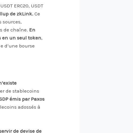
 USDT ERC20, USDT
llup de zkLink.
Ce
s sources,
s de chaîne.
En
s en un seul token
,
le d’une bourse
n’existe
er de stablecoins
 USDP émis par Paxos
blecoins adossés à
servir de devise de