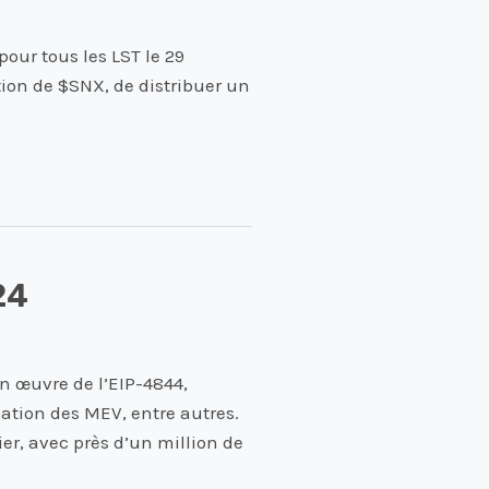
pour tous les LST le 29
ction de $SNX, de distribuer un
24
en œuvre de l’EIP-4844,
ation des MEV, entre autres.
ier, avec près d’un million de