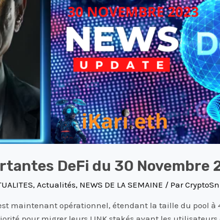
ortantes DeFi du 30 Novembre 
TUALITES
,
Actualités
,
NEWS DE LA SEMAINE
/ Par
CryptoSni
st maintenant opérationnel, étendant la taille du pool à 4
riorité pour migrer leurs LINK stakés avant les utilisateurs