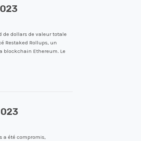
2023
 de dollars de valeur totale
cé Restaked Rollups, un
r la blockchain Ethereum. Le
2023
es a été compromis,