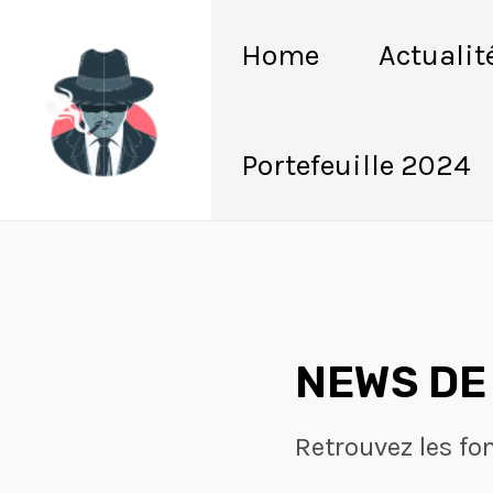
Aller
Pagination
au
des
Home
Actualit
contenu
publications
Portefeuille 2024
NEWS DE
Retrouvez les fo