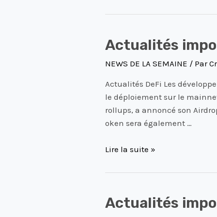
Actualités
Actualités impo
importantes
NEWS DE LA SEMAINE
/ Par
Cr
DeFi
du
Actualités DeFi Les développe
19
le déploiement sur le mainnet
Janvier
rollups, a annoncé son Airdro
2024
oken sera également …
Lire la suite »
Actualités
Actualités impo
importantes