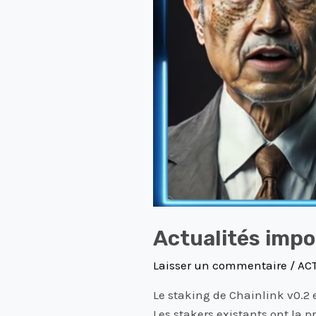
Actualités imp
Laisser un commentaire
/
AC
Le staking de Chainlink v0.2 e
Les stakers existants ont la p