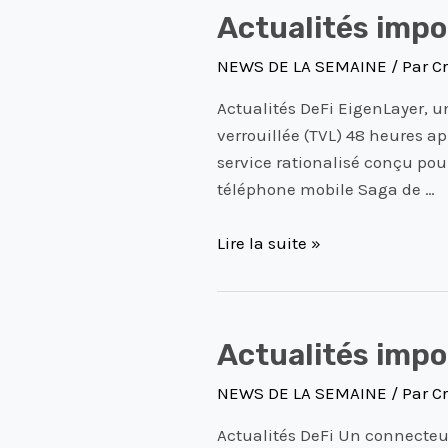
Actualités
Actualités imp
importantes
NEWS DE LA SEMAINE
/ Par
Cr
DeFi
du
Actualités DeFi EigenLayer, un
21
verrouillée (TVL) 48 heures a
Decembre
service rationalisé conçu pour
2023
téléphone mobile Saga de …
Lire la suite »
Actualités
Actualités imp
importantes
NEWS DE LA SEMAINE
/ Par
Cr
DeFi
du
Actualités DeFi Un connecteur