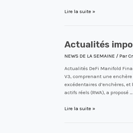
Lire la suite »
Actualités
Actualités imp
importantes
NEWS DE LA SEMAINE
/ Par
Cr
DeFi
du
Actualités DeFi Manifold Fina
28
V3, comprenant une enchère am
Decembre
excédentaires d’enchères, et
2023
actifs réels (RWA), a proposé …
Lire la suite »