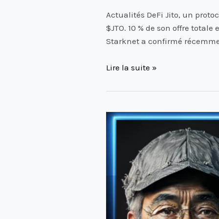
Actualités DeFi Jito, un proto
$JTO. 10 % de son offre totale
Starknet a confirmé récemmen
Lire la suite »
Actualités
importantes
DeFi
du
30
Novembre
2023