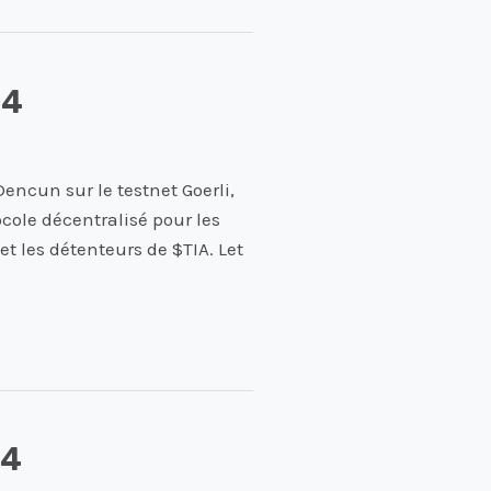
24
encun sur le testnet Goerli,
cole décentralisé pour les
t les détenteurs de $TIA. Let
24