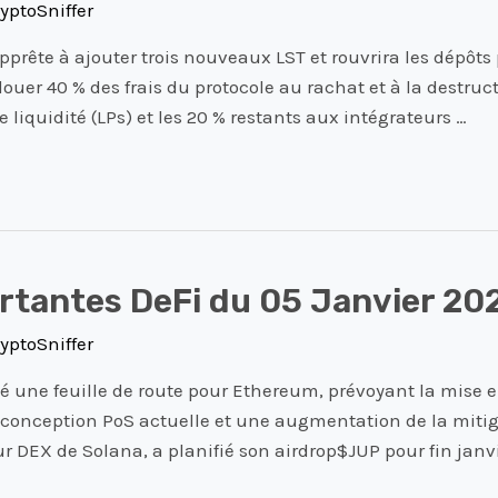
yptoSniffer
pprête à ajouter trois nouveaux LST et rouvrira les dépôts 
llouer 40 % des frais du protocole au rachat et à la destru
 liquidité (LPs) et les 20 % restants aux intégrateurs …
rtantes DeFi du 05 Janvier 20
yptoSniffer
lié une feuille de route pour Ethereum, prévoyant la mise 
 conception PoS actuelle et une augmentation de la mitig
ur DEX de Solana, a planifié son airdrop$JUP pour fin janv