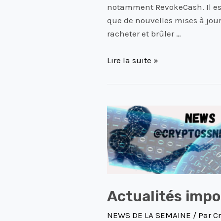
14
notamment RevokeCash. Il est 
Decembre
que de nouvelles mises à jour 
2023
racheter et brûler …
Lire la suite »
Actualités
importantes
DeFi
du
07
Decembre
2023
Actualités imp
NEWS DE LA SEMAINE
/ Par
Cr