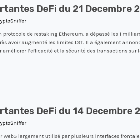
ortantes DeFi du 21 Decembre 
yptoSniffer
 protocole de restaking Ethereum, a dépassé les 1 milliard
près avoir augmenté les limites LST. Il a également annon
 améliorer l’efficacité et la sécurité des transactions su
ortantes DeFi du 14 Decembre 
yptoSniffer
 Web3 largement utilisé par plusieurs interfaces frontal