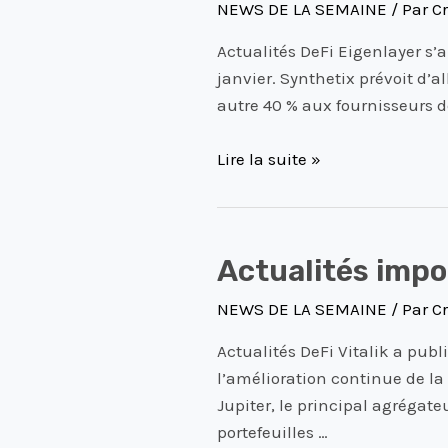
NEWS DE LA SEMAINE
/ Par
Cr
DeFi
du
Actualités DeFi Eigenlayer s’a
12
janvier. Synthetix prévoit d’a
Janvier
autre 40 % aux fournisseurs de
2024
Lire la suite »
Actualités
Actualités impo
importantes
NEWS DE LA SEMAINE
/ Par
Cr
DeFi
du
Actualités DeFi Vitalik a pub
05
l’amélioration continue de la
Janvier
Jupiter, le principal agrégate
2024
portefeuilles …